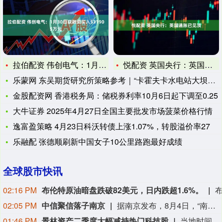
拉伯配资 伟创电气：1月30日获融资买入531905万元
悦配资 英国央行：英国通胀已见顶
乐蒙网 东吴期货研究所策略参考｜“卡霍夫卡水电站大坝遭袭”后
金股配资网 香港税务局：储税券利率10月6日起下调至0.25
大牛证券 2025年4月27日全国主要批发市场菠菜价格行情
逸富盈策略 4月23日科沃转债上涨1.07%，转股溢价率27
乐融配 张德顺刷新中国女子10公里路跑最好成绩
全球股市快讯
02:16 PM
布伦特原油暗盘跌破82美元，日内跌超1.6%。
02:05 PM
中信聚信落子南京
据南京发布，8月4日，“南京聚信天晟股权投资合伙企业（有限合伙）”正式落地紫金山国际科创基金街区。基金规模10.01亿元，管理人为中信聚信（北京）资本管理有限公司，其向上穿透的实际控制人为中信集团，管理人整体管理规模超百亿元。该基金在2026紫金山创投大会上签约启动组建，将重点投向新一代信息技术、高端装备、新材料、新能源、生物医药及新消费等领域，为南京科创产业注入新的资本动能。
01:46 PM
景林资产二季度大幅减持热门科技股
当地时间8月7日，知名千亿级私募景林资产披露2026年二季度末最新美股持仓（13F）。二季度，景林资产清仓英伟达、META等热门科技股，大幅减持英特尔、网易、谷歌等标的；景林资产在二季度末的美股持仓市值从38.8亿美元大幅下降至21.9亿美元，降幅达43%。在大幅收缩多只原有持仓的同时，景林资产也对部分半导体产业链公司进行了布局，包括近期业绩超预期的美国光模块制造商AAOI（应用光电）。