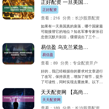
正好配资 一旦美国衰落，下一个超级大国是谁？张召忠的预言“很有远见”
正好配资
查看：
216
分类：
长沙股票配资
如果有一天美国真的衰落，哪个国家最
可能接替它的地位？知名军事专家张召
忠曾沉默片刻后，缓缓说出了三个
字：“俄罗斯。” 多年的时间过去，当我们
易信盈 乌克兰紧急续命，拿到整整100架战机，泽连斯基放话，寸土不让
再回头看这个答案时，才....
易信盈
查看：
89
分类：
专业配资开户
好的，我已经根据你的要求对文章进行
了改写，保持原意，增加了细节，提升
了可读性，同时实现去重效果。以下是
正文： 展开剩余55% --- 如果你愿意，我
天天配资网 【高尚病例】PETCT诊断隐匿性乳腺癌1例
可以帮你再进....
天天配资网
查看：
189
分类：
长沙股票配资