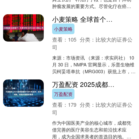
肿瘤发展的重要方式。尽管化疗在癌症
治疗方面具有重要作用，但也无可避免
小麦策略 全球首个！乐普生物 EGFR ADC 获批上市
地带有副作用，脱发便是最....
小麦策略
查看：
105
分类：
比较大的证券公
司
来源：市场资讯 （来源：求实药社） 10
月 30 日，NMPA 官网显示，乐普生物维
贝柯妥塔单抗（MRG003）获批上市，适
用于治疗既往经至少二线系统化疗和 ....
万盈配资 2025成都溶脂针TOP5专业坊：定向消脂，塑造纤细曼妙身姿
万盈配资
查看：
179
分类：
比较大的证券公
司
作为中国医美产业的核心城市，成都凭
借完善的医疗美容生态和前沿技术应
用，成为全国求美者的首选目的地。在