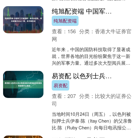
围绕新型电力系统下的电网安全、新能
纯旭配资端 中国军工打破垄断！美失去优势，阅兵装备仅冰山一角，杀手锏在这
源消纳、运行效率等....
纯旭配资端
查看：
156
分类：
香港大牛证券官
网
近年来，中国的国防科技取得了显著成
就，世界各地的目光纷纷聚焦于这一新
兴的军事力量。通过多次大型阅兵展示
的新型武器系统和不断突破的前沿技
易资配 以色列士兵父亲控诉哈马斯拖延归还遗体：用遗体打心理战
术，中国的军事进步引发了国....
易资配
查看：
207
分类：
比较大的证券公
司
当地时间10月24日（周五），以色列被
扣押士兵伊泰·陈（Itay Chen）的父亲鲁
比·陈（Ruby Chen）向每日电讯报公开
控诉，哈马斯正通过拖延归还遇难人....