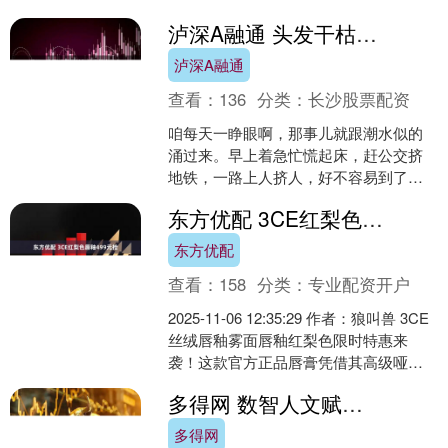
身材塑形领域，溶脂针凭借其精准消
泸深A融通 头发干枯打结发根立起来
脂、创伤小及恢复快的优势，成....
泸深A融通
查看：
136
分类：
长沙股票配资
咱每天一睁眼啊，那事儿就跟潮水似的
涌过来。早上着急忙慌起床，赶公交挤
地铁，一路上人挤人，好不容易到了公
司，一堆任务像小山一样压在身上，忙
东方优配 3CE红梨色唇釉499元抢
得晕头转向。晚上下班回家....
东方优配
查看：
158
分类：
专业配资开户
2025-11-06 12:35:29 作者：狼叫兽 3CE
丝绒唇釉雾面唇釉红梨色限时特惠来
袭！这款官方正品唇膏凭借其高级哑光
质感与持久显白效果备受青睐，红梨
多得网 数智人文赋能高校教学创新 国际交流共绘创意未来
色....
多得网