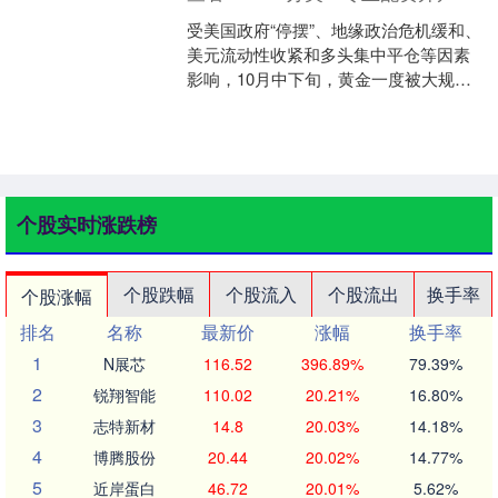
受美国政府“停摆”、地缘政治危机缓和、
美元流动性收紧和多头集中平仓等因素
影响，10月中下旬，黄金一度被大规模
抛售，COMEX黄金期货12月合约一度跌
破4000美....
个股实时涨跌榜
个股跌幅
个股流入
个股流出
换手率
个股涨幅
排名
名称
最新价
涨幅
换手率
1
N展芯
116.52
396.89%
79.39%
2
锐翔智能
110.02
20.21%
16.80%
3
志特新材
14.8
20.03%
14.18%
4
博腾股份
20.44
20.02%
14.77%
5
近岸蛋白
46.72
20.01%
5.62%