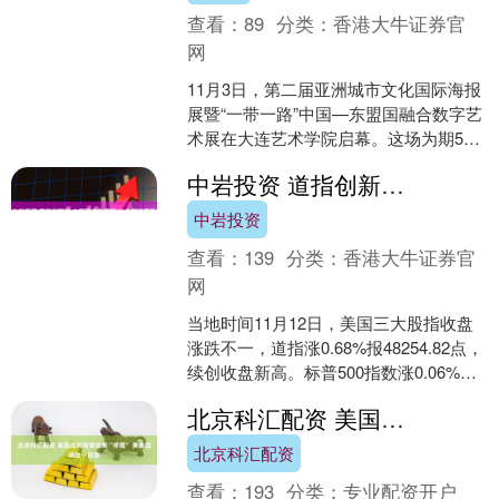
查看：
89
分类：
香港大牛证券官
网
11月3日，第二届亚洲城市文化国际海报
展暨“一带一路”中国—东盟国融合数字艺
术展在大连艺术学院启幕。这场为期5天
（持续至11月7日）的国际海报展，由亚
中岩投资 道指创新高 中概股多数下跌 大全新能源跌近10% 金价重回4200美元
洲设计周组....
中岩投资
查看：
139
分类：
香港大牛证券官
网
当地时间11月12日，美国三大股指收盘
涨跌不一，道指涨0.68%报48254.82点，
续创收盘新高。标普500指数涨0.06%，
纳指跌0.26%。 美股科技股表....
北京科汇配资 美国政府有望结束“停摆” 黄金回调告一段落
北京科汇配资
查看：
193
分类：
专业配资开户