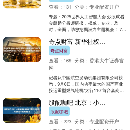
查看：
131
分类：
专业配资开户
专题：2025世界人工智能大会 炒股就看
金麒麟分析师研报，权威，专业，及
时，全面，助您挖掘潜力主题机会！ 7月
26日至28日，2025世界人工智能大会暨
奇点财富 新华社权威快报国内功率最大国产商业投运重型燃气轮机！“太行110”首台套商业机组出厂
人工智能....
奇点财富
查看：
169
分类：
香港大牛证券官
网
记者从中国航空发动机集团有限公司获
悉，9月8日，国内功率最大的国产商业
投运重型燃气轮机“太行110”首台套商业
机组在中国航发燃机制造装试基地出
股配咖吧 北京：小客车普通指标可不限次数切换购置燃油车或新能源车
厂，即将交付。这标....
股配咖吧
查看：
223
分类：
专业配资开户