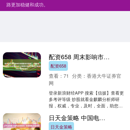
路更加稳健和成功。
配资658 周末影响市场重要资讯回顾：上半年证券交易印花税785亿增54%，中国资本市场学会成立吴清任会长
配资658
查看：
71
分类：
香港大牛证券官
网
登录新浪财经APP 搜索【信披】查看更
多考评等级 炒股就看金麒麟分析师研
报，权威，专业，及时，全面，助您挖
掘潜力主题机会！ 本周末影响市场的重
日天金策略 中国电信柯瑞文：星辰智惠 共治共享
要资讯有：国常会部....
日天金策略