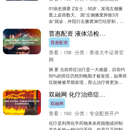
01病史摘要 Z女士，50岁，发现左侧腋
窝上皮癌数天。 因“左侧腋窝肿胀3月
余”就诊，外院行左腋窝淋巴结穿刺，病
理考虑上皮癌（未见报告，具体不
普惠配资 液体活检：游离DNA(cfDNA)检测技术及其在癌症早期诊断中的应用
详）。 近期外院C....
普惠配资
查看：
158
分类：
香港大牛证券官
网
摘 要 当前癌症治疗是一大难题，目前约
50%的癌症仍然到晚期才被发现，如果癌
症能够被早期发现，那么治疗将更加有
效，患者的生存率也会大大提高，所以
双融网 化疗治癌症，却也要当心其副作用，想保住头发得弄清这3点
癌症早筛意义重大....
双融网
查看：
160
分类：
专业配资开户
化疗是利用化学药物来杀死细胞或抑制
其生长的一种治疗手段，也是目下抑制