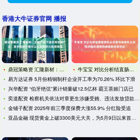
香港大牛证券官网 播报
鼎冠策略资 汇隆新材：主营产品下游应用领域广泛，其中阻燃纤维
牛宝宝 对比分析结直肠微乳头状癌与非微乳头状癌的临床病理和体
易方达证券 5月份精铜制杆企业开工率为70.26% 环比下滑
兴华配资 “伯牙绝弦”累计销量破12.5亿杯 霸王茶姬门店已
奕道配资 检察机关依法对章更生涉嫌受贿、违法发放贷款案提起公
金铺子配资 2025年前三季度保费大涨55.9% 分红险受追
亚晶金融 现货黄金上破3300美元大关，为5月9日以来首次，