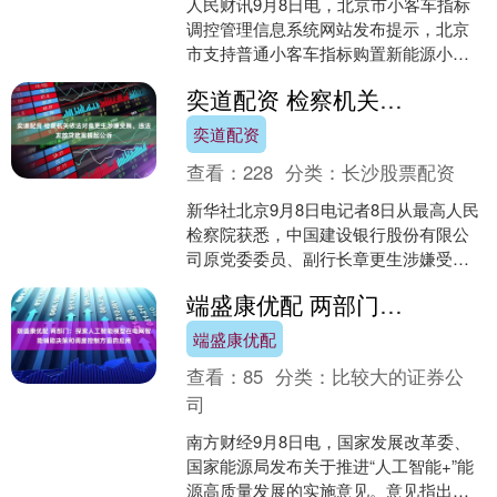
人民财讯9月8日电，北京市小客车指标
调控管理信息系统网站发布提示，北京
市支持普通小客车指标购置新能源小客
车。根据《北京市小客车数量调控暂行
奕道配资 检察机关依法对章更生涉嫌受贿、违法发放贷款案提起公诉
规定 实施细则2025....
奕道配资
查看：
228
分类：
长沙股票配资
新华社北京9月8日电记者8日从最高人民
检察院获悉，中国建设银行股份有限公
司原党委委员、副行长章更生涉嫌受
贿、违法发放贷款一案，由国家监察委
端盛康优配 两部门：探索人工智能模型在电网智能辅助决策和调度控制方面的应用
员会调查终结，经最高人....
端盛康优配
查看：
85
分类：
比较大的证券公
司
南方财经9月8日电，国家发展改革委、
国家能源局发布关于推进“人工智能+”能
源高质量发展的实施意见。意见指出，