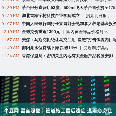
01:39 PM
01:20 PM
湖北首家宇树科技产业学院成立
据湖北日报，8月7日，湖北省首家宇树科技产业学院在长江工程职业技术学院成立。据悉，“宇树科技产业学院”由宇树科技股份有限公司与长江工程职业技术学院共建，实行“企业专家任院长、校内教授任执行副院长”双院长制管理架构，聚焦机器人调试、运维、技术支持等市场紧缺岗位，精准培育紧缺人才。
01:07 PM
12:19 PM
金饰克价重返1300元
国内黄金饰品价格对比显示，国内多家品牌足金饰品价格重返1300元，其中周生生足金饰品报1315元/克，周大福报价1308元/克，老庙黄金报价1310元/克。
11:57 AM
11:49 AM
鄱阳湖水位持续下降 跌破14米
受近期持续高温天气影响，我国最大淡水湖鄱阳湖水位快速下降。截至8月8日8时，鄱阳湖标志性水文站星子站水位下降至13.97米，较昨日下降0.13米，鄱阳湖湖口站水位下降至13.84米，湖区两岸退水痕迹明显。（央视新闻）
11:24 AM
香港保监局：密切关注内地有关金融产品税务安排