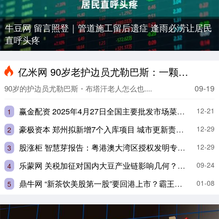
牛豆网 留言照登｜管道施工留后遗症 逢雨必涝让居民
直呼头疼
亿米网 90岁老护边员尤勒巴斯：一颗向着天安门的赤子之心
09-19
90岁的护边员尤勒巴斯・布塔汗老人怎么也....
赢金配资 2025年4月27日全国主要批发市场菜瓜价格行情
12-21
1
豪极资本 郑州拟新增7个入库项目 城市更新责任清单更清晰
12-29
2
股涨柜 智慧芽报告：粤港澳大湾区授权发明专利占全国的比重超15%
12-29
3
乐蒙网 关税加征对国内大豆产业链影响几何？业内人士：整体有限可控
09-24
4
鼎牛网 “新茶饮美股第一股”要回港上市？霸王茶姬回应
01-08
5